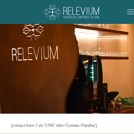
[contact-form-7 id=”1784″ title=”Contato Planilha”]